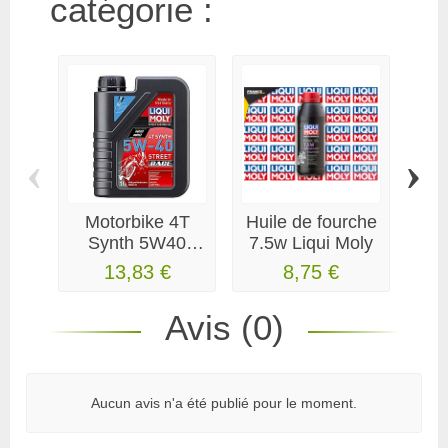
catégorie :
‹
›
Motor­bike 4T
Huile de fourche
Synth 5W40
7.5w Liqui Moly
Cas
Street Race 1L
U
13,83 €
8,75 €
Avis (0)
Aucun avis n'a été publié pour le moment.