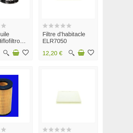
huile
Filtre d'habitacle
lofiltro
ELR7050
favorite_border
favorite_border
12,20 €