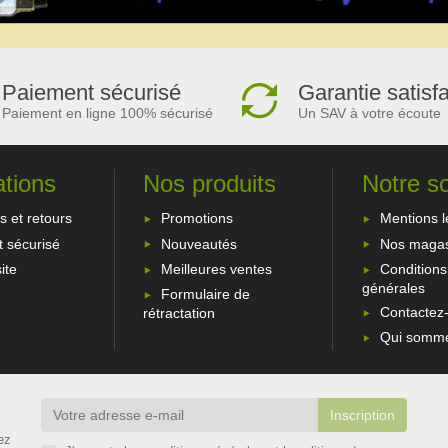
Paiement sécurisé
Garantie satisf
Paiement en ligne 100% sécurisé
Un SAV à votre écoute
ations
Nos produits
Notre s
s et retours
Promotions
Mentions l
 sécurisé
Nouveautés
Nos magas
ite
Meilleures ventes
Conditions
générales
Formulaire de
Contactez
rétractation
Qui somme
ez