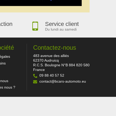
action
Service client
Du lundi au samedi
ociété
Contactez-nous
483 avenue des alliés
égales
62370 Audruicq
ins
R.C.S. Boulogne N°B 884 820 580
France
09 88 40 57 52
-nous
contact@bcars-automoto.eu
s nous ?