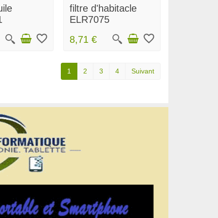
uile
filtre d'habitacle
1
ELR7075
favorite_border
favorite_border
8,71 €
1
2
3
4
Suivant