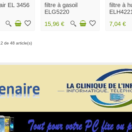
 air EL 3456
filtre à gasoil
filtre à h
ELG5220
ELH422
favorite_border
favorite_border
15,96 €
7,04 €
2 de 48 article(s)