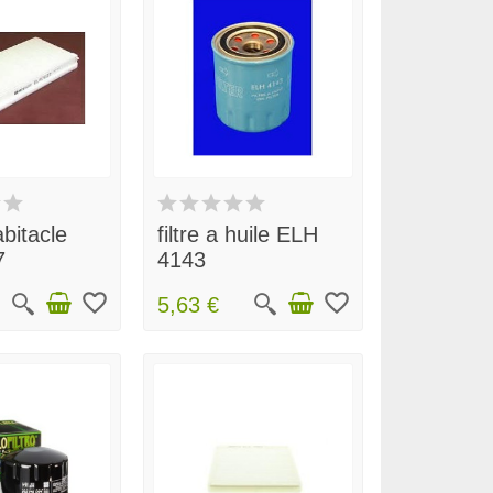
abitacle
filtre a huile ELH
7
4143
favorite_border
favorite_border
5,63 €