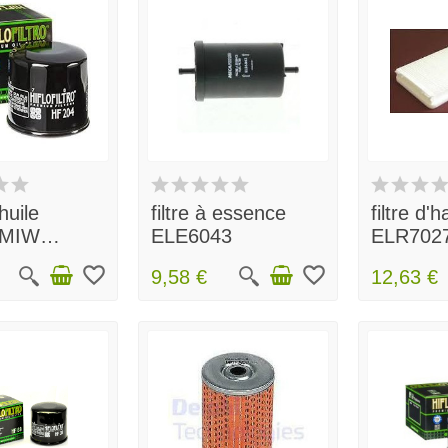
 huile
filtre à essence
filtre d'h
MIW
ELE6043
ELR702
268204
favorite_border
favorite_border
9,58 €
12,63 €