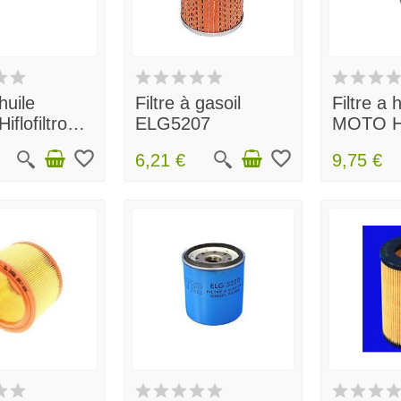
 huile
Filtre à gasoil
Filtre a 
flofiltro
ELG5207
MOTO Hif
HF164
favorite_border
favorite_border
6,21 €
9,75 €