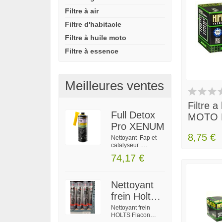
Filtre à air
Filtre d'habitacle
Filtre à huile moto
Filtre à essence
Meilleures ventes
Filtre a
Full Detox
MOTO 
Pro XENUM
HF204/
8,75 €
Nettoyant Fap et
catalyseur .
Nettoyant turbo et
74,17 €
systèmes
échappement .
Nettoyant injection
Diminution
Nettoyant
d’émissions
frein Holts
toxiques et de
fumées. Maintient la
pro 600ML
Nettoyant frein
propreté de l 'EGR.
HOLTS Flacon
Protège le système