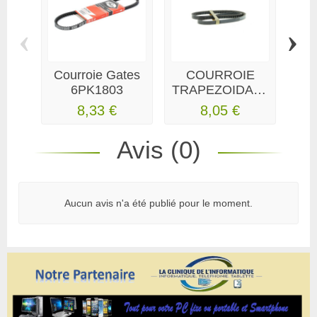
‹
›
Courroie Gates
COURROIE
6PK1803
TRAPEZOIDALE
acc
AVX10x580
ye
8,33 €
8,05 €
CONTINENTAL
Avis (0)
Aucun avis n'a été publié pour le moment.