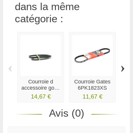
dans la même
catégorie :
‹
›
Courroie d
Courroie Gates
accessoire good
6PK1823XS
year 11AV0730
R
14,67 €
11,67 €
Avis (0)