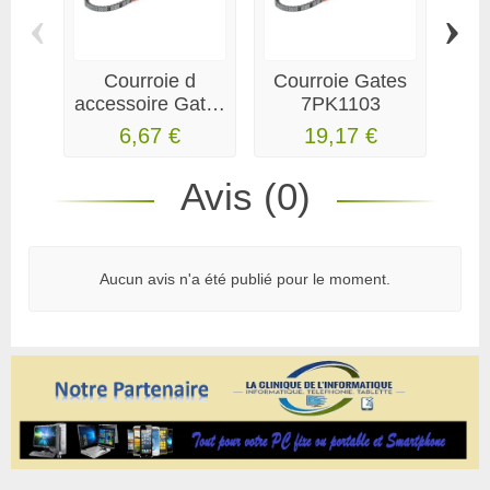
‹
›
Courroie d
Courroie Gates
accessoire Gates
7PK1103
acc
MICRO-V
ye
6,67 €
19,17 €
4PK928
Avis (0)
Aucun avis n'a été publié pour le moment.