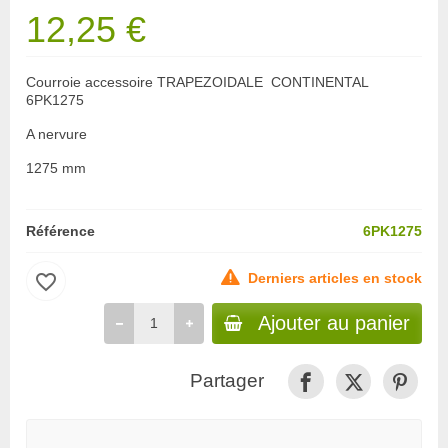
12,25 €
Courroie accessoire TRAPEZOIDALE CONTINENTAL
6PK1275
A nervure
1275 mm
Référence
6PK1275
favorite_border
Derniers articles en stock
Ajouter au panier
Partager