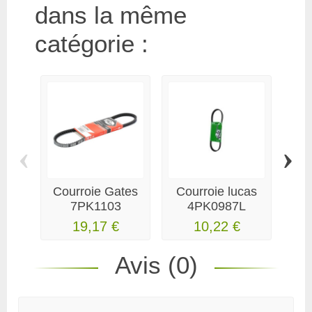
dans la même
catégorie :
‹
›
Courroie Gates
Courroie lucas
7PK1103
4PK0987L
a
19,17 €
10,22 €
Avis (0)