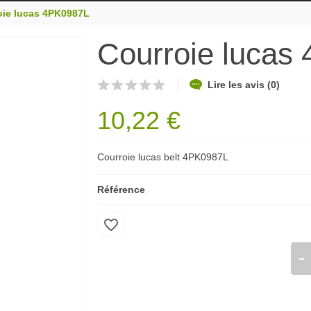
oie lucas 4PK0987L
Courroie lucas
Lire les avis (0)
10,22 €
Courroie lucas belt 4PK0987L
Référence
favorite_border