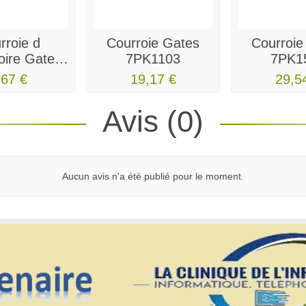
rroie d
Courroie Gates
Courroie
oire Gates
7PK1103
7PK1
-V 4PK928
,67 €
19,17 €
29,5
Avis (0)
Aucun avis n'a été publié pour le moment.