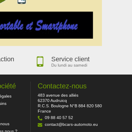
action
Service client
Du lundi au samedi
ociété
Contactez-nous
483 avenue des alliés
égales
62370 Audruicq
ins
R.C.S. Boulogne N°B 884 820 580
France
09 88 40 57 52
-nous
contact@bcars-automoto.eu
s nous ?