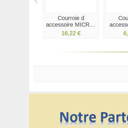
Courroie d
Cou
accessoire MICRO-
access
V 6PK948
MICRO
16,22 €
6