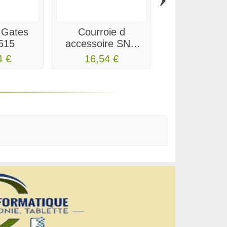
 Gates
Courroie d
COURRO
515
accessoire SNR
TRAPEZOI
CA6PK946
AVX10x5
4 €
16,54 €
8,05 €
CONTINEN