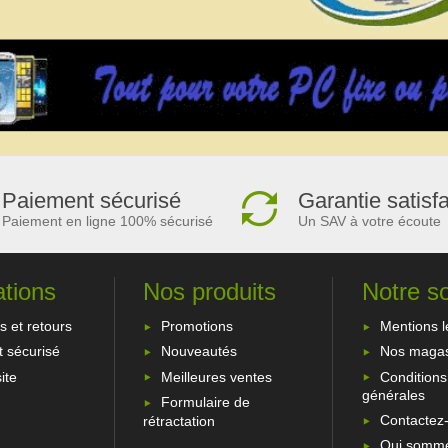
Paiement sécurisé
Garantie satisf
Paiement en ligne 100% sécurisé
Un SAV à votre écoute
ations
Nos produits
Notre s
s et retours
Promotions
Mentions l
 sécurisé
Nouveautés
Nos magas
ite
Meilleures ventes
Conditions
générales
Formulaire de
Contactez
rétractation
Qui somme