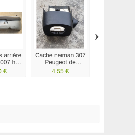
›
 arrière
Cache neiman 307
Moteur leve 
007 hdi
Peugeot de
avant droit
 2007
12/2005
caddy
0 €
4,55 €
12,50 €