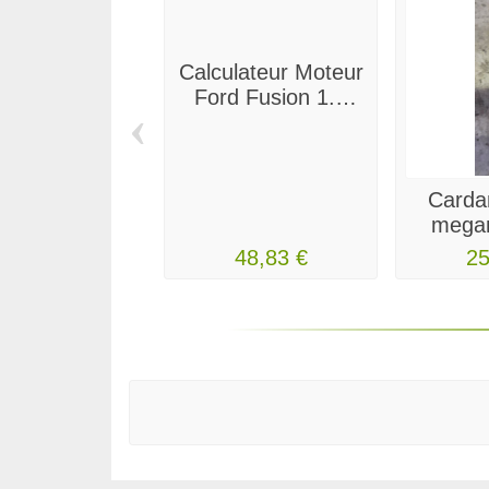
Calculateur Moteur
Ford Fusion 1.6
‹
TDCI 16 V turbo
phase 2 Bosch
8BXB
Carda
megan
48,83 €
25