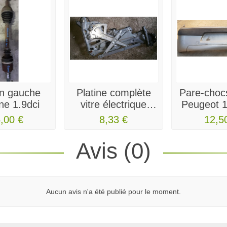
n gauche
Platine complète
Pare-chocs
e 1.9dci
vitre électrique
Peugeot 1
laguna
1.4 de
,00 €
8,33 €
12,5
Avis (0)
Aucun avis n'a été publié pour le moment.