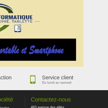
action
Service client
Du lundi au samedi
ociété
Contactez-nous
483 avenue des alliés
égales