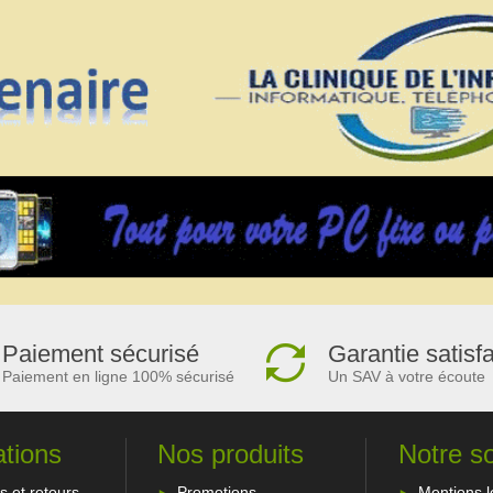
Paiement sécurisé
Garantie satisf
Paiement en ligne 100% sécurisé
Un SAV à votre écoute
ations
Nos produits
Notre s
s et retours
Promotions
Mentions l