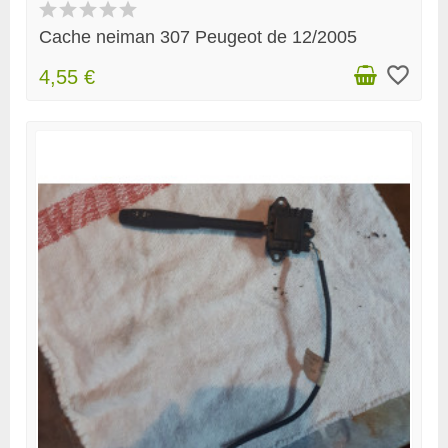
Cache neiman 307 Peugeot de 12/2005
favorite_border
4,55 €