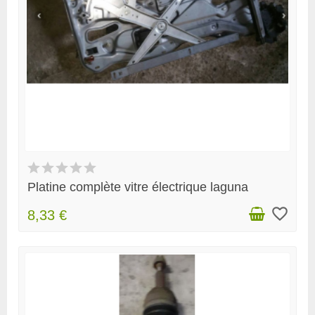
Platine complète vitre électrique laguna
favorite_border
8,33 €