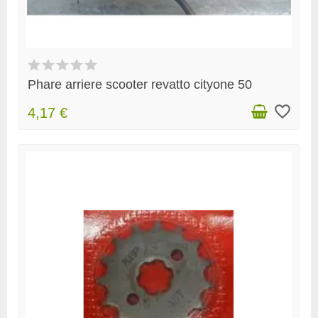
Phare arriere scooter revatto cityone 50
favorite_border
4,17 €