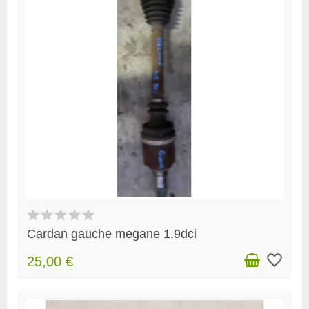
Cardan gauche megane 1.9dci
favorite_border
25,00 €