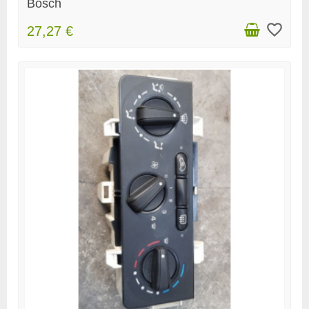
Bosch
favorite_border
27,27 €