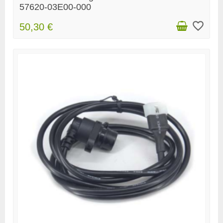
57620-03E00-000
favorite_border
50,30 €