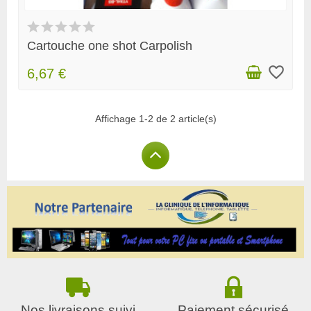
Cartouche one shot Carpolish
favorite_border
6,67 €
Affichage 1-2 de 2 article(s)
Nos livraisons suivi
Paiement sécurisé