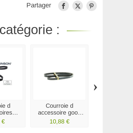
Partager
catégorie :
›
ie d
Courroie d
Courroie
oires
accessoire good
accessoi
n 690SK5
year 6PK1187
ROULUN
 €
10,88 €
15,80 €
6DK119