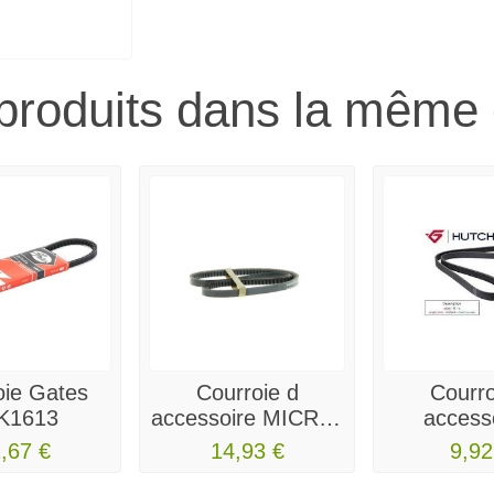
produits dans la même 
oie Gates
Courroie d
Courro
K1613
accessoire MICRO-
access
V 5PK1053
hutchinso
,67 €
14,93 €
9,92