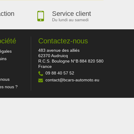
action
Service client
Du lundi au samedi
ociété
Contactez-nous
483 avenue des alliés
égales
62370 Audruicq
ins
R.C.S. Boulogne N°B 884 820 580
France
09 88 40 57 52
-nous
contact@bcars-automoto.eu
s nous ?