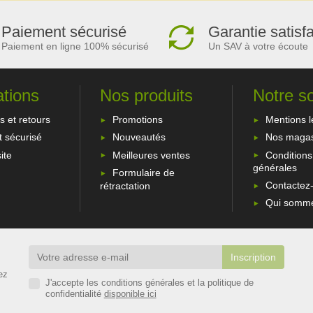
Paiement sécurisé
Garantie satisf
Paiement en ligne 100% sécurisé
Un SAV à votre écoute
ations
Nos produits
Notre s
s et retours
Promotions
Mentions l
 sécurisé
Nouveautés
Nos magas
ite
Meilleures ventes
Conditions
générales
Formulaire de
Contactez
rétractation
Qui somme
ez
J'accepte les conditions générales et la politique de
confidentialité
disponible ici