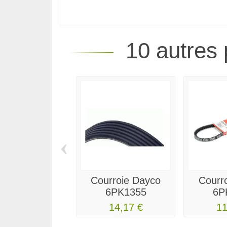
10 autres 
‹
Courroie Dayco
Courr
6PK1355
6P
14,17 €
11